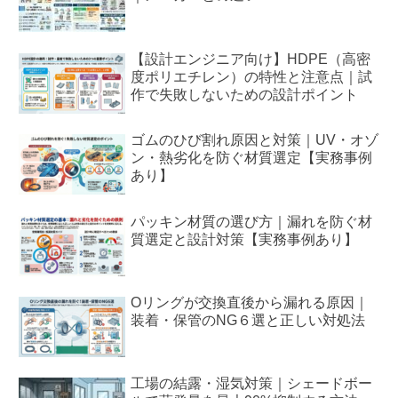
【設計エンジニア向け】HDPE（高密
度ポリエチレン）の特性と注意点｜試
作で失敗しないための設計ポイント
ゴムのひび割れ原因と対策｜UV・オゾ
ン・熱劣化を防ぐ材質選定【実務事例
あり】
パッキン材質の選び方｜漏れを防ぐ材
質選定と設計対策【実務事例あり】
Oリングが交換直後から漏れる原因｜
装着・保管のNG６選と正しい対処法
工場の結露・湿気対策｜シェードボー