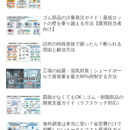
ゴム部品の少量発注ガイド｜最低ロッ
トの壁を乗り越える方法【購買担当者
向け】
試作の特殊形状で困ったら？断られる
理由と解決方法
工場の結露・湿気対策｜シェードボー
ルで蒸発量を最大90%抑制する方法
図面がなくてもOK｜ゴム・樹脂部品の
開発支援ガイド（ラフスケッチ対応）
海外調達は本当に安い？金型費だけで
判断しないトータルコスト最適化ガイ