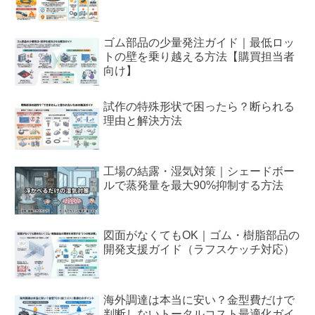
ゴム部品の少量発注ガイド｜最低ロッ
トの壁を乗り越える方法【購買担当者
向け】
試作の特殊形状で困ったら？断られる
理由と解決方法
工場の結露・湿気対策｜シェードボー
ルで蒸発量を最大90%抑制する方法
図面がなくてもOK｜ゴム・樹脂部品の
開発支援ガイド（ラフスケッチ対応）
海外調達は本当に安い？金型費だけで
判断しないトータルコスト最適化ガイ